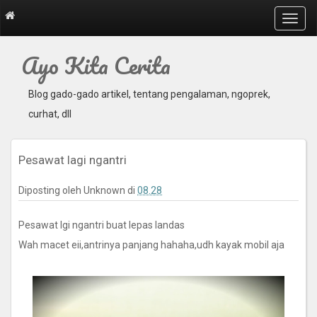
T
o
g
Ayo Kita Cerita
g
l
e
Blog gado-gado artikel, tentang pengalaman, ngoprek,
n
curhat, dll
a
v
i
Pesawat lagi ngantri
g
a
t
Diposting oleh
Unknown
di
08.28
i
o
Pesawat lgi ngantri buat lepas landas
n
Wah macet eii,antrinya panjang hahaha,udh kayak mobil aja